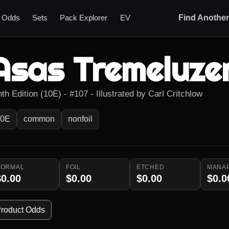
t Odds
Sets
Pack Explorer
EV
Find Anothe
Asas Tremeluze
th Edition (10E) - #107 - Illustrated by Carl Critchlow
10E
common
nonfoil
NORMAL
FOIL
ETCHED
MANA
$0.00
$0.00
$0.00
$0.0
roduct Odds