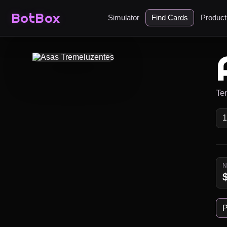
BotBox
Simulator
Find Cards
Produc
Ten
P