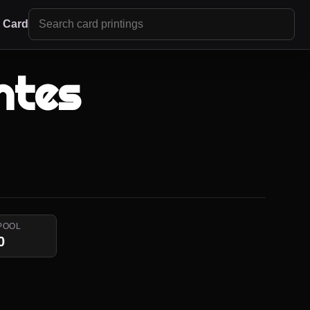
r Card
ntes
POOL
0