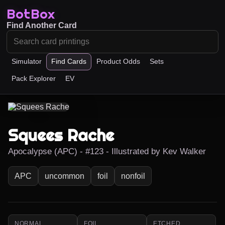
BotBox
Find Another Card
Simulator
Find Cards
Product Odds
Sets
Pack Explorer
EV
Squees Rache
Apocalypse (APC) - #123 - Illustrated by Kev Walker
APC
uncommon
foil
nonfoil
NORMAL
FOIL
ETCHED