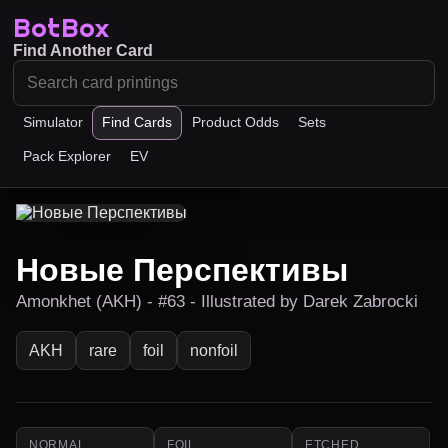
BotBox
Find Another Card
Simulator
Find Cards
Product Odds
Sets
Pack Explorer
EV
Новые Перспективы
Amonkhet (AKH) - #63 - Illustrated by Darek Zabrocki
AKH
rare
foil
nonfoil
NORMAL
FOIL
ETCHED