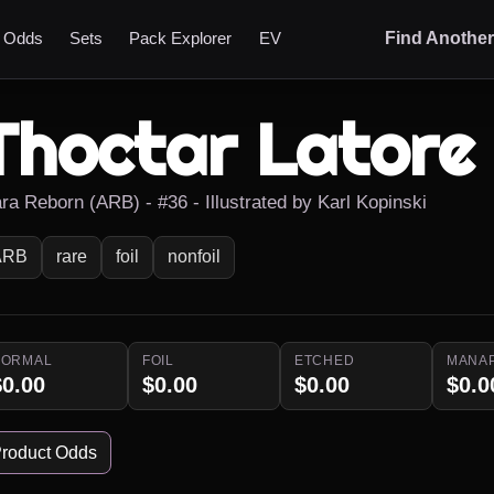
t Odds
Sets
Pack Explorer
EV
Find Anothe
Thoctar Latore 
ara Reborn (ARB) - #36 - Illustrated by Karl Kopinski
ARB
rare
foil
nonfoil
NORMAL
FOIL
ETCHED
MANA
$0.00
$0.00
$0.00
$0.0
roduct Odds