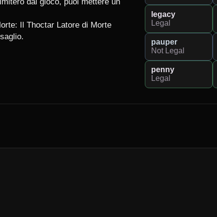
mitero dal gioco, puoi mettere un 
legacy
Legal
rte: Il Thoctar Latore di Morte 
aglio.

pauper
Not Legal
penny
Legal