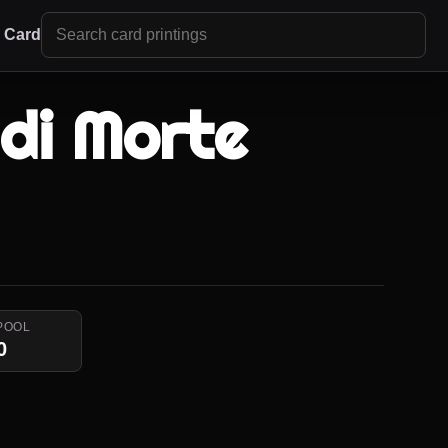
r Card
di Morte
POOL
0