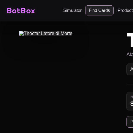
BotBox
Simulator
Find Cards
Produc
Al
P