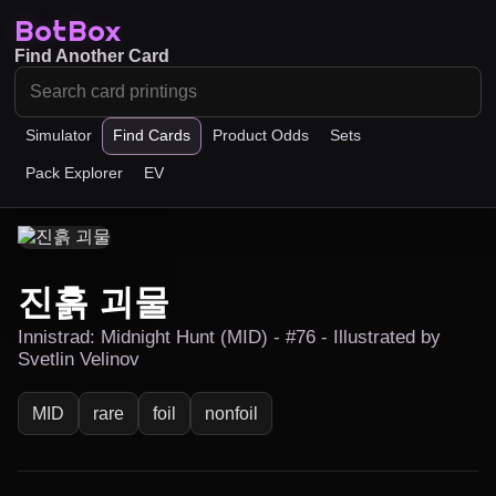
BotBox
Find Another Card
Simulator
Find Cards
Product Odds
Sets
Pack Explorer
EV
진흙 괴물
Innistrad: Midnight Hunt (MID) - #76 - Illustrated by
Svetlin Velinov
MID
rare
foil
nonfoil