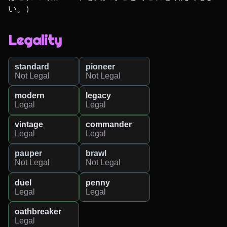
い。）
Legality
standard
pioneer
Not Legal
Not Legal
modern
legacy
Legal
Legal
vintage
commander
Legal
Legal
pauper
brawl
Not Legal
Not Legal
duel
penny
Legal
Legal
oathbreaker
Legal