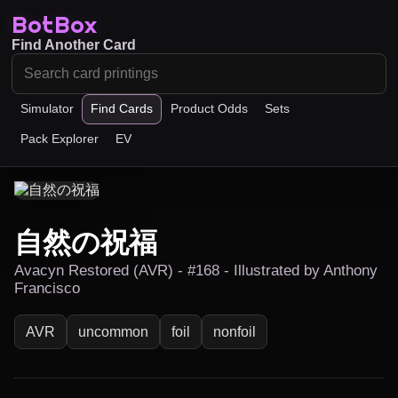
BotBox
Find Another Card
Simulator
Find Cards
Product Odds
Sets
Pack Explorer
EV
自然の祝福
Avacyn Restored (AVR) - #168 - Illustrated by Anthony
Francisco
AVR
uncommon
foil
nonfoil