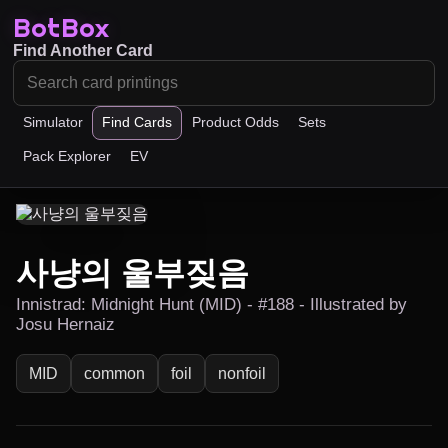
BotBox
Find Another Card
Simulator
Find Cards
Product Odds
Sets
Pack Explorer
EV
사냥의 울부짖음
Innistrad: Midnight Hunt (MID) - #188 - Illustrated by
Josu Hernaiz
MID
common
foil
nonfoil