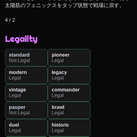
太陽筋のフェニックスをタップ状態で戦場に戻す。

4 / 2
Legality
standard
pioneer
Not Legal
Legal
modern
legacy
Legal
Legal
vintage
commander
Legal
Legal
pauper
brawl
Not Legal
Legal
duel
historic
Legal
Legal