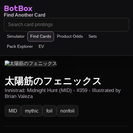
BotBox
Find Another Card
Simulator
Find Cards
Product Odds
Sets
Pack Explorer
EV
太陽筋のフェニックス
Innistrad: Midnight Hunt (MID) - #359 - Illustrated by
Brian Valeza
MID
mythic
foil
nonfoil