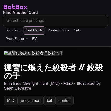
BotBox
Find Another Card
Simulator
Find Cards
Product Odds
Sets
Pack Explorer
EV
復讐に燃えた絞殺者 // 絞殺
の手
Innistrad: Midnight Hunt (MID) - #126 - Illustrated by
Sean Sevestre
MID
uncommon
foil
nonfoil