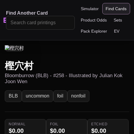
Simulator
Find Cards
Find Another Card
BotBox
Product Odds
Sets
Pack Explorer
EV
樫穴村
Bloomburrow (BLB) - #258 - Illustrated by Julian Kok
Joon Wen
BLB
uncommon
foil
nonfoil
NORMAL
FOIL
ETCHED
$0.00
$0.00
$0.00