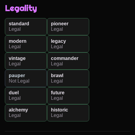
Legality
standard
pioneer
Legal
Legal
modern
legacy
Legal
Legal
vintage
commander
Legal
Legal
pauper
brawl
Not Legal
Legal
duel
future
Legal
Legal
alchemy
historic
Legal
Legal