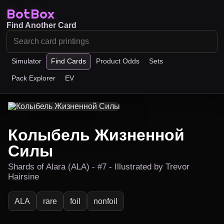
BotBox
Find Another Card
Simulator
Find Cards
Product Odds
Sets
Pack Explorer
EV
Колыбель Жизненной
Силы
Shards of Alara (ALA) - #7 - Illustrated by Trevor
Hairsine
ALA
rare
foil
nonfoil