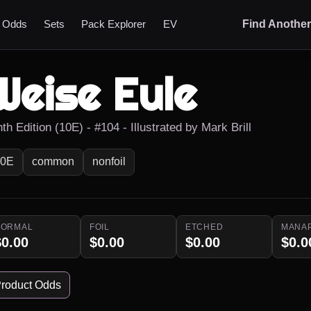
t Odds
Sets
Pack Explorer
EV
Find Anothe
Weise Eule
th Edition (10E) - #104 - Illustrated by Mark Brill
10E
common
nonfoil
NORMAL
FOIL
ETCHED
MANA
$0.00
$0.00
$0.00
$0.0
roduct Odds