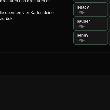
Kreaturen und Kreaturen mit 
legacy
Legal
e obersten vier Karten deiner 
zurück.

pauper
Legal
penny
Legal