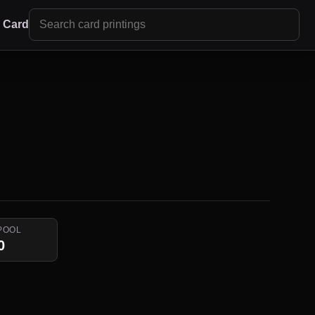
r Card
POOL
0