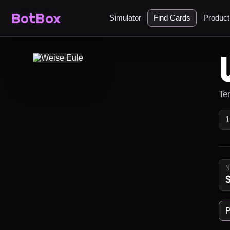
BotBox
Simulator
Find Cards
Produc
Ten
P