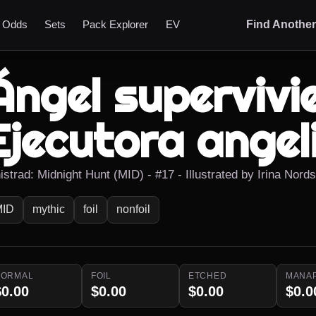
t Odds
Sets
Pack Explorer
EV
Find Anothe
Ángel supervivie
Ejecutora angel
istrad: Midnight Hunt (MID) - #17 - Illustrated by Irina Nords
MID
mythic
foil
nonfoil
NORMAL
FOIL
ETCHED
MANA
$0.00
$0.00
$0.00
$0.0