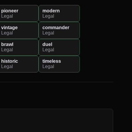
pioneer
modern
Legal
Legal
vintage
commander
Legal
Legal
brawl
duel
Legal
Legal
historic
timeless
Legal
Legal