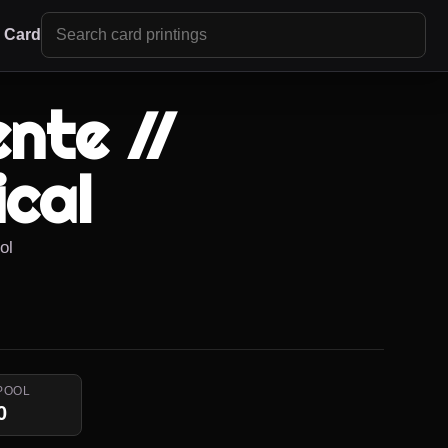
r Card
nte //
ical
ol
POOL
0