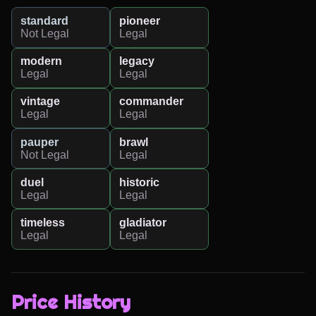
standard
pioneer
Not Legal
Legal
modern
legacy
Legal
Legal
vintage
commander
Legal
Legal
pauper
brawl
Not Legal
Legal
duel
historic
Legal
Legal
timeless
gladiator
Legal
Legal
Price History