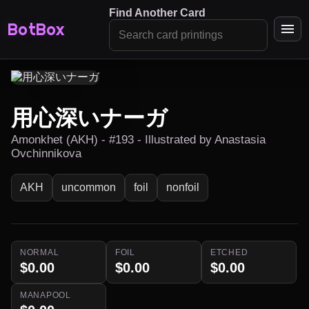
Find Another Card
BotBox
用心深いナーガ
Amonkhet (AKH) - #193 - Illustrated by Anastasia
Ovchinnikova
AKH
uncommon
foil
nonfoil
NORMAL
FOIL
ETCHED
$0.00
$0.00
$0.00
MANAPOOL