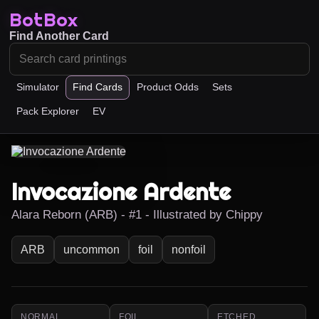
BotBox
Find Another Card
Simulator
Find Cards
Product Odds
Sets
Pack Explorer
EV
Invocazione Ardente
Alara Reborn (ARB) - #1 - Illustrated by Chippy
ARB
uncommon
foil
nonfoil
NORMAL
FOIL
ETCHED