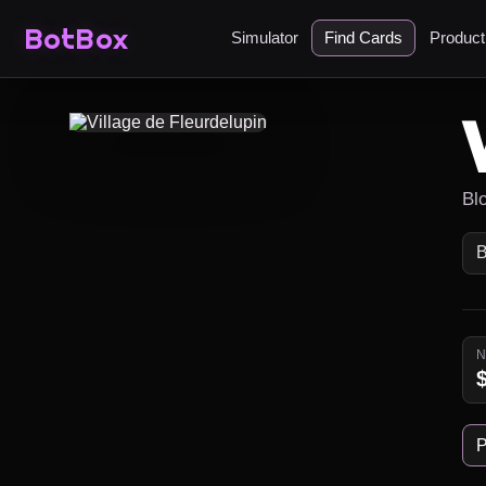
BotBox
Simulator
Find Cards
Produc
Bl
P