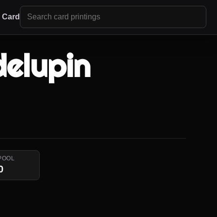
r Card
delupin
POOL
0