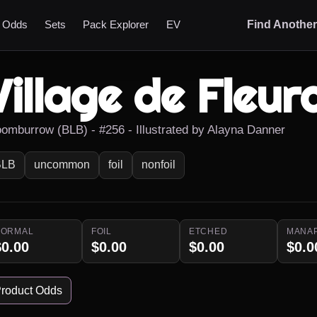
t Odds
Sets
Pack Explorer
EV
Find Anothe
Village de Fleur
oomburrow (BLB) - #256 - Illustrated by Alayna Danner
BLB
uncommon
foil
nonfoil
NORMAL
FOIL
ETCHED
MANA
$0.00
$0.00
$0.00
$0.0
roduct Odds