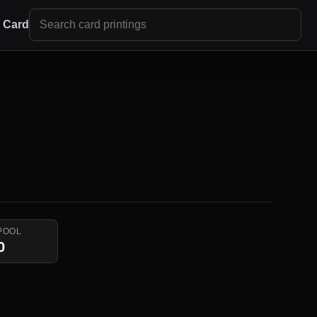
r Card
POOL
0