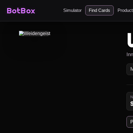
BotBox
Simulator
Find Cards
Produc
In
P