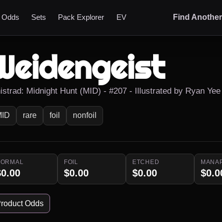
t Odds
Sets
Pack Explorer
EV
Find Anothe
Weidengeist
nistrad: Midnight Hunt (MID) - #207 - Illustrated by Ryan Yee
MID
rare
foil
nonfoil
NORMAL
FOIL
ETCHED
MANA
$0.00
$0.00
$0.00
$0.0
roduct Odds