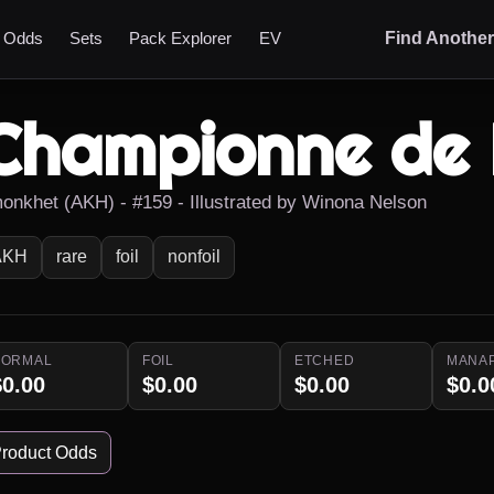
t Odds
Sets
Pack Explorer
EV
Find Anothe
Championne de
onkhet (AKH) - #159 - Illustrated by Winona Nelson
AKH
rare
foil
nonfoil
NORMAL
FOIL
ETCHED
MANA
$0.00
$0.00
$0.00
$0.0
roduct Odds