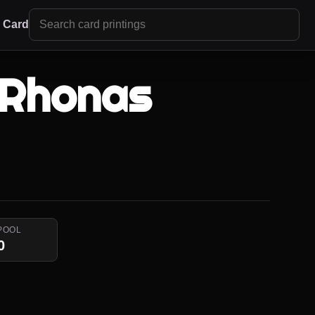
r Card
 Rhonas
POOL
0