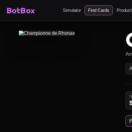
BotBox
Simulator
Find Cards
Produc
Am
P