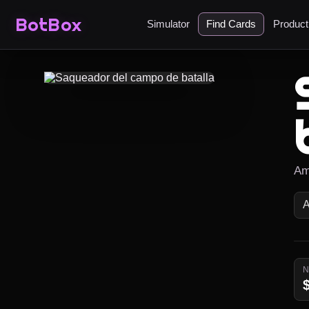
BotBox
Simulator
Find Cards
Produc
Am