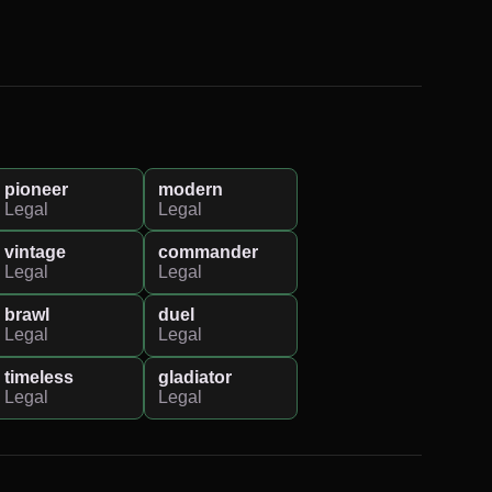
pioneer
modern
Legal
Legal
vintage
commander
Legal
Legal
brawl
duel
Legal
Legal
timeless
gladiator
Legal
Legal