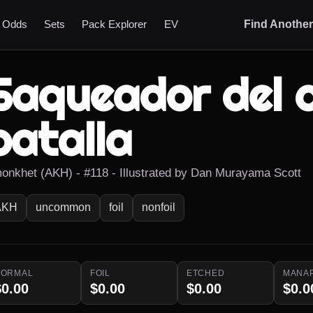
t Odds
Sets
Pack Explorer
EV
Find Anothe
Saqueador del 
batalla
onkhet (AKH) - #118 - Illustrated by Dan Murayama Scott
AKH
uncommon
foil
nonfoil
NORMAL
FOIL
ETCHED
MANA
$0.00
$0.00
$0.00
$0.0