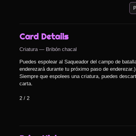
P
Card Details
Criatura — Bribón chacal
Puedes espolear al Saqueador del campo de batalla
enderezará durante tu próximo paso de enderezar.)

Siempre que espolees una criatura, puedes descarta
carta.

2 / 2