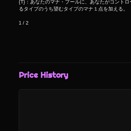
{T}：あなたのマナ・プールに、あなたがコント
るタイプのうち望むタイプのマナ１点を加える。

1 / 2
Price History