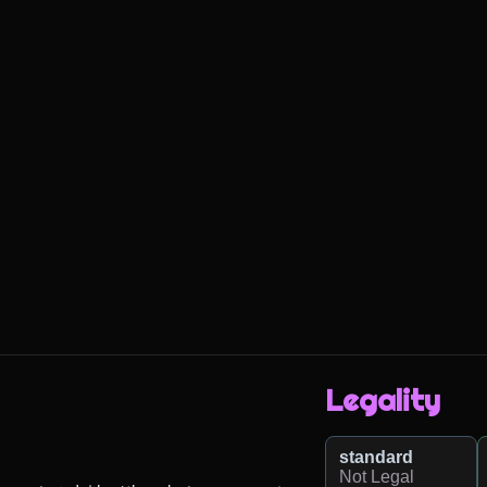
Legality
standard
Not Legal