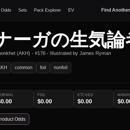
t Odds
Sets
Pack Explorer
EV
Find Anothe
ナーガの生気論
onkhet (AKH) - #176 - Illustrated by James Ryman
AKH
common
foil
nonfoil
NORMAL
FOIL
ETCHED
MANA
$0.00
$0.00
$0.00
$0.0
roduct Odds