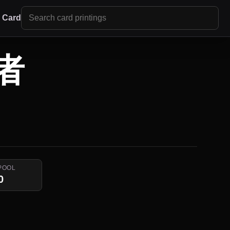
r Card
者
POOL
0