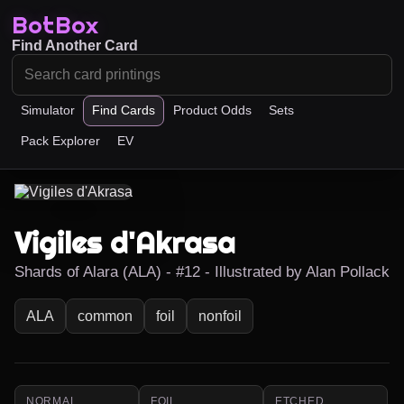
BotBox
Find Another Card
Simulator
Find Cards
Product Odds
Sets
Pack Explorer
EV
Vigiles d'Akrasa
Shards of Alara (ALA) - #12 - Illustrated by Alan Pollack
ALA
common
foil
nonfoil
NORMAL
FOIL
ETCHED